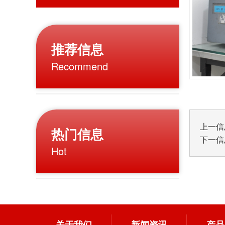
推荐信息
Recommend
上一信
热门信息
下一信
Hot
关于我们
新闻资讯
产品