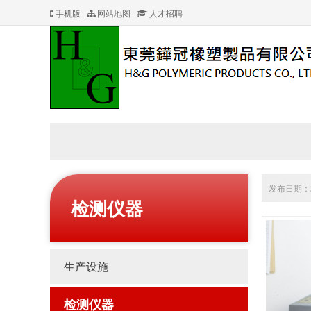
手机版
网站地图
人才招聘
发布日期：20
检测仪器
生产设施
检测仪器